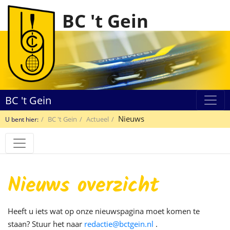
BC 't Gein
BC 't Gein
Nieuws
BC 't Gein
Actueel
U bent hier:
Nieuws overzicht
Heeft u iets wat op onze nieuwspagina moet komen te
staan? Stuur het naar
redactie@bctgein.nl
.