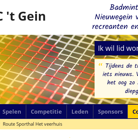
Badmint
 't Gein
Nieuwegein v
recreanten en
Ik wil lid w
Tijdens de t
iets nieuws. 
het oog zo 
diep
Spelen
Competitie
Leden
Sponsors
C
Route Sporthal Het veerhuis