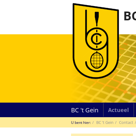
BC
BC 't Gein
Actueel
BC 't Gein
Contact
U bent hier: