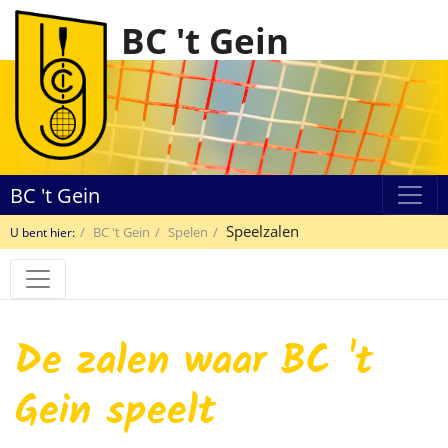
BC 't Gein
BC 't Gein
Speelzalen
BC 't Gein
Spelen
U bent hier:
De zalen waar BC 't
Gein speelt